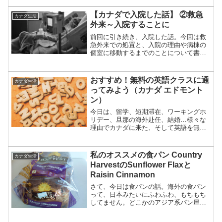
げています。
【カナダで入院した話】 ②救急
カナダ生活
外来～入院することに
前回に引き続き、入院した話。今回は救
急外来での処置と、入院の理由や病棟の
個室に移動するまでのことについて書い
てます。
おすすめ！無料の英語クラスに通
カナダ生活
ってみよう（カナダ エドモント
ン）
今日は、留学、短期滞在、ワーキングホ
リデー、旦那の海外赴任、結婚…様々な
理由でカナダに来た、そして英語を無料
で学べる場所を探している…という人向
けの記事を書こうと思います。あ、カナ
ダのエドモントンに来た。っていう人
私のオススメの食パン Country
カナダ生活
で。（うーん、需要あるのか...
HarvestのSunflower Flaxと
Raisin Cinnamon
さて、今日は食パンの話。海外の食パン
って、日本みたいにふわふわ、もちもち
してません。どこかのアジア系パン屋さ
んで、日本の食パンに近いものを見たよ
うな気がしますが。。でも、スーパーで