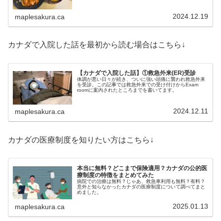
2024.12.19
maplesakura.ca
カナダで入院した話を最初から読む場合はこちら↓
【カナダで入院した話】①救急外来(ER)受診
体調が悪い日々が続き、ついに強い頭痛に襲われ救急外来
を受診。この記事では救急外来での受け付けからExam
roomに案内されたところまでを書いてます。
2024.12.11
maplesakura.ca
カナダの医療制度を知りたい方はこちら↓
本当に無料？どこまで保険適用？カナダの公的医
療制度の特徴をまとめてみた
病院での治療は無料？じゃあ、救急車利用も無料？有料？
意外と知らなかったカナダの医療制度について調べてまと
めました。
2025.01.13
maplesakura.ca