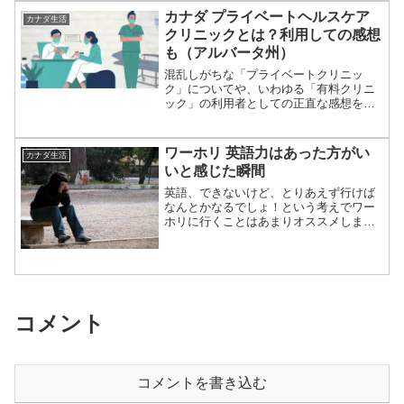
買うとしたら、薄っぺらくて小さめの食
カナダ プライベートヘルスケア
カナダ生活
パンがほとんど。日本にい...
クリニックとは？利用しての感想
も（アルバータ州）
混乱しがちな「プライベートクリニッ
ク」についてや、いわゆる「有料クリニ
ック」の利用者としての正直な感想をま
とめています。
ワーホリ 英語力はあった方がい
カナダ生活
いと感じた瞬間
英語、できないけど、とりあえず行けば
なんとかなるでしょ！という考えでワー
ホリに行くことはあまりオススメしませ
ん。できないならできないでそれもまた
冒険かもしれませんが、英語ができると
メリットがたくさんあります。私が海外
に来て、「やっぱり、英語...
コメント
コメントを書き込む