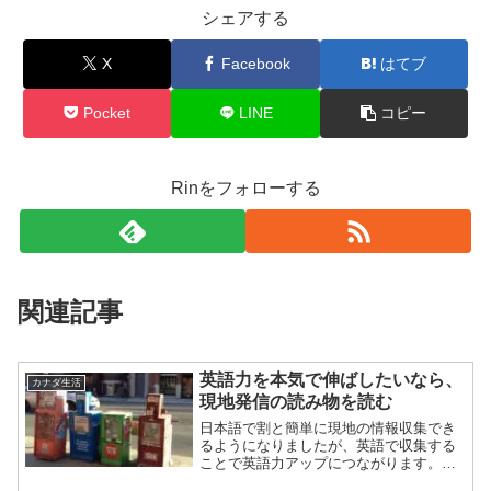
シェアする
X
Facebook
はてブ
Pocket
LINE
コピー
Rinをフォローする
関連記事
英語力を本気で伸ばしたいなら、
カナダ生活
現地発信の読み物を読む
日本語で割と簡単に現地の情報収集でき
るようになりましたが、英語で収集する
ことで英語力アップにつながります。こ
こではトロントの現地情報誌リストを挙