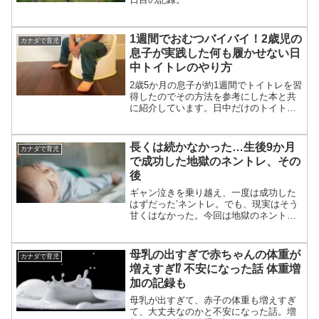
1週間でおむつバイバイ！2歳児の
カナダで育児
息子が実践した何も履かせない日
中トイトレのやり方
2歳5か月の息子が約1週間でトイトレを習
得したのでその方法を参考にした本と共
に紹介しています。日中だけのトイトレ
なんですが、なぜか息子には2週目半ばく
らいからお昼寝と夜間にも効果があり、9
時間くらいまでの眠りならほぼ漏らさな
長くは続かなかった…生後9か月
カナダで育児
くなりました。気になる方はチェック。
で成功した地獄のネントレ、その
後
ギャン泣きを乗り越え、一度は成功した
はずだった’ネントレ。でも、現実はそう
甘くはなかった。今回は地獄のネントレ
のその後のお話。
母乳の出すぎで赤ちゃんの体重が
カナダで育児
増えすぎ⁉ 不安になった話 体重増
加の記録も
母乳が出すぎて、赤子の体重も増えすぎ
て、大丈夫なのかと不安になった話。増