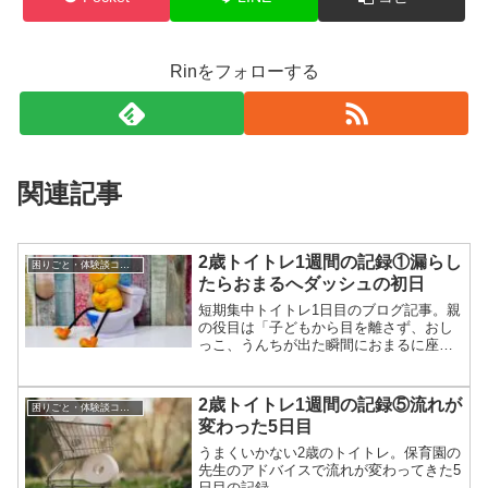
Rinをフォローする
関連記事
2歳トイトレ1週間の記録①漏らし
困りごと・体験談コラム
たらおまるへダッシュの初日
短期集中トイトレ1日目のブログ記事。親
の役目は「子どもから目を離さず、おし
っこ、うんちが出た瞬間におまるに座ら
せる」。さて、結果は？
2歳トイトレ1週間の記録⑤流れが
困りごと・体験談コラム
変わった5日目
うまくいかない2歳のトイトレ。保育園の
先生のアドバイスで流れが変わってきた5
日目の記録。