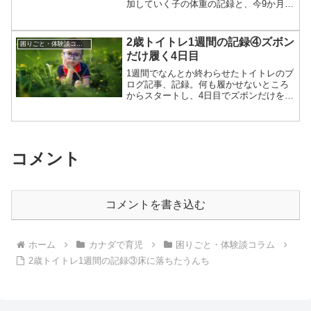
加していく子の体重の記録と、今9か月で
振り返ってみて思うこと。
2歳トイトレ1週間の記録④ズボン
困りごと・体験談コラム
だけ履く4日目
1週間でなんとか終わらせたトイトレのブ
ログ記事、記録。何も履かせないところ
からスタートし、4日目でズボンだけを履
かせました。
コメント
コメントを書き込む
ホーム
カナダで育児
困りごと・体験談コラム
2歳トイトレ1週間の記録③床に落ちたうんち