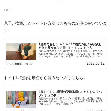
***
息子が実践したトイトレ方法はこちらの記事に書いていま
す↓
1週間でおむつバイバイ！2歳児の息子が実践し
た何も履かせない日中トイトレのやり方
2歳5か月の息子が約1週間でトイトレを習得したのでその
方法を参考にした本と共に紹介しています。日中だけのト
イトレなんですが、なぜか息子には2週目半ばくらいから
お昼寝と夜間にも効果があり、9時間くらいまでの眠りな
らほぼ漏らさなくなりました。気になる方はチェック。
2022.08.12
maplesakura.ca
トイトレ記録を最初から読みたい方はこちら↓
2歳トイトレ1週間の記録①漏らしたらおまるへ
ダッシュの初日
短期集中トイトレ1日目のブログ記事。親の役目は「子ど
もから目を離さず、おしっこ、うんちが出た瞬間におまる
に座らせる」。さて、結果は？