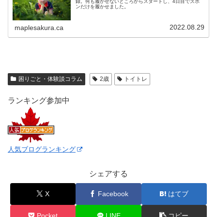
録。何も履かせないところからスタートし、4日目でズボ
ンだけを履かせました。
2022.08.29
maplesakura.ca
困りごと・体験談コラム
2歳
トイトレ
ランキング参加中
人気ブログランキング
シェアする
X
Facebook
はてブ
Pocket
LINE
コピー