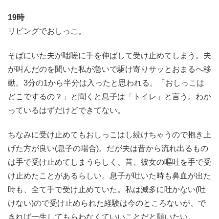
19時
リビングでおしっこ。
そばにいた夫が咄嗟に手を伸ばして受け止めてしまう。夫
が叫んだのを聞いた私が急いで駆け寄りサッとおまるへ移
動。3分の1から半分は入ったと思われる。「おしっこは
どこでするの？」と聞くと息子は「トイレ」と言う。わか
っているはずだけどできてない。
ちなみに受け止めてもおしっこはし続けちゃうので抱き上
げた方が良い(息子の場合)。だが夫は昔から流れ出るもの
は手で受け止めてしまうらしく、昔、彼女の嘔吐を手で受
け止めたことがあるらしい。息子が吐いた時も鼻血が出た
時も、全て手で受け止めていた。私は滅多に吐かない(吐
けない)ので受け止められた経験は今のところないが、で
きれば一生してもらわなくていいことだと願いたい。