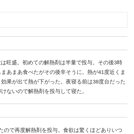
食欲は旺盛。初めての解熱剤は半量で投与。その後3時
まあまあ食べたがその後辛そうに。熱が41度近くま
効果が出て熱が下がった。夜寝る前は38度台だった
づけないので解熱剤を投与して寝た。
度出たので再度解熱剤を投与。食欲は驚くほどありいつ