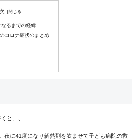
次
になるまでの経緯
児のコロナ症状のまとめ
書くと、、
。夜に41度になり解熱剤を飲ませて子ども病院の救