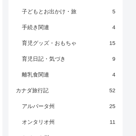
子どもとお出かけ・旅
5
手続き関連
4
育児グッズ・おもちゃ
15
育児日記・気づき
9
離乳食関連
4
カナダ旅行記
52
アルバータ州
25
オンタリオ州
11