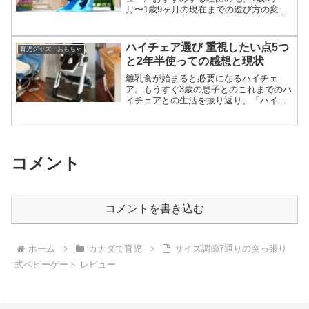
月〜1歳9ヶ月の現在までの遊び方の変化
も書いてます。
ハイチェア選び 重視したい点5つ
育児グッズ・おもちゃ
と2年半使っての感想と現状
離乳食が始まると必要になるハイチェ
ア。もうすぐ3歳の息子とのこれまでのハ
イチェアとの生活を振り返り、「ハイチ
ェア選びで重視したい点」や「あると便
利だけどなくてもよい機能」などを考え
てまとめました。
コメント
コメントを書き込む
ホーム
カナダで育児
サイズ調節7通りの突っ張り
式ベビーゲート レビュー