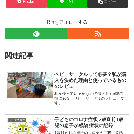
Pocket
LINE
コピー
Rinをフォローする
関連記事
ベビーサークルって必要？私が購
カナダで育児
入を決めた理由と使っているもの
のレビュー
私が使っているRegaloの最大487㎝幅の
柵にもなるベビーサークルのレビューで
す。
子どものコロナ症状 2歳直前1歳
カナダで育児
児の息子が感染 症状の記録
1歳11か月の息子のコロナの症状。発熱し