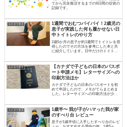
てから完全復活するまでの9日間の症状の
記録です。
1週間でおむつバイバイ！2歳児の
カナダで育児
息子が実践した何も履かせない日
中トイトレのやり方
2歳5か月の息子が約1週間でトイトレを習
得したのでその方法を参考にした本と共
に紹介しています。日中だけのトイトレ
なんですが、なぜか息子には2週目半ばく
らいからお昼寝と夜間にも効果があり、9
時間くらいまでの眠りならほぼ漏らさな
【カナダで子どもの日本のパスポ
カナダで育児
くなりました。気になる方はチェック。
ート申請メモ】レターサイズへの
印刷方法ほか
カナダで子どもの日本のパスポートを初
めて申請したので、メモがてらまとめま
した。レターサイズへの印刷方法が少し
手間取ったので、印刷方法も画像付きで
載せています。
1歳半〜 我が子がハマった我が家
カナダで育児
のすべり台 レビュー
息子が1歳半頃に入手したすべり台のレビ
ュー。おすすめする理由の他、1歳5ヶ