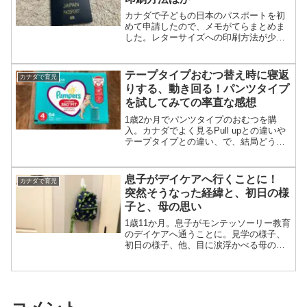
カナダで子どもの日本のパスポートを初
めて申請したので、メモがてらまとめま
した。レターサイズへの印刷方法が少し
手間取ったので、印刷方法も画像付きで
載せています。
テープタイプおむつ替え時に寝返
カナダで育児
りする、動き回る！パンツタイプ
を試してみての率直な感想
1歳2か月でパンツタイプのおむつを購
入。カナダでよく見るPull upとの違いや
テープタイプとの違い、で、結局どうな
の？という感想をまとめています。
息子がデイケアへ行くことに！
カナダで育児
突然そうなった経緯と、初日の様
子と、母の思い
1歳11か月。息子がモンテッソーリー教育
のデイケアへ通うことに。見学の様子、
初日の様子、他、目に涙浮かべる母の思
いも。