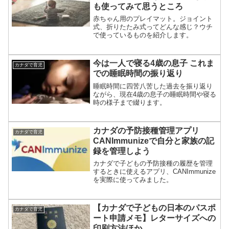
も使ってみて思うところ
赤ちゃん用のプレイマット。ジョイント
式、折りたたみ式ってどんな感じ？ウチ
で使っているものを紹介します。
今は一人で寝る4歳の息子 これま
カナダで育児
での睡眠時間の振り返り
睡眠時間に四苦八苦した過去を振り返り
ながら、現在4歳の息子の睡眠時間や寝る
時の様子まで綴ります。
カナダの予防接種管理アプリ
カナダで育児
CANImmunizeで自分と家族の記
録を管理しよう
カナダで子どもの予防接種の履歴を管理
するときに使えるアプリ、CANImmunize
を実際に使ってみました。
【カナダで子どもの日本のパスポ
カナダで育児
ート申請メモ】レターサイズへの
印刷方法ほか