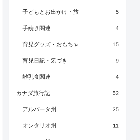
子どもとお出かけ・旅
5
手続き関連
4
育児グッズ・おもちゃ
15
育児日記・気づき
9
離乳食関連
4
カナダ旅行記
52
アルバータ州
25
オンタリオ州
11