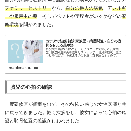
ファミリーヒストリー
から、
自分の過去の病気
、ア
レルギ
ーや服用中の薬
、そしてペットや喫煙者がいるかなどの
家
庭環境
を聞かれました。
カナダで妊娠 初診 家族歴・病歴関連・自分の症
状を伝える英単語
私が妊婦健診で初めて行ったクリニックで聞かれた家族
歴・病歴関連の英単語をリストアップ。自分の症状（主に
つわりの症状）を伝えるのに役立つ英単語もまとめていま
す。
maplesakura.ca
胎児の心拍の確認
一度研修医が個室を出て、その後怖い感じの女性医師と共
に戻ってきました。軽く挨拶をし、彼女によって心拍の確
認と恥骨位置の確認が行われました。