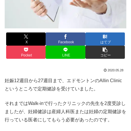
X
Facebook
はてブ
Pocket
LINE
コピー
2020.05.28
妊娠12週目から27週目まで、エドモントンのAllin Clinic
というところで定期健診を受けていました。
それまではWalk-inで行ったクリニックの先生を2度受診し
ましたが、妊婦健診は産婦人科医または妊婦の定期健診を
行っている医者にしてもらう必要があったのです。