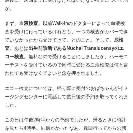
最後に、次回までに受けなければいけない検査について話
が。
まず、
血液検査
。以前Walk-inのドクターによって血液検
査を受けに行っているけれども、一つの検査がカバーでき
ていなかったから受けてきて、とのこと。そして、
尿検
査
。あとは
出生前診断であるNuchal Translucensyのエ
コー検査
。無料なので受けることにしましたが、ハーモニ
ーテストを受けているので同時に受ける血液検査は何と言
われても受けなくてよいと念を押されました。
エコー検査については、帰り際に受付のおばちゃんがイメ
ージングセンターに電話して数日後の予約を取ってくれま
した。
この日は午後2時半からの予約でしたが、帰るときに時計
を見たら4時半。結構かかったなあ。数回行ってからの感