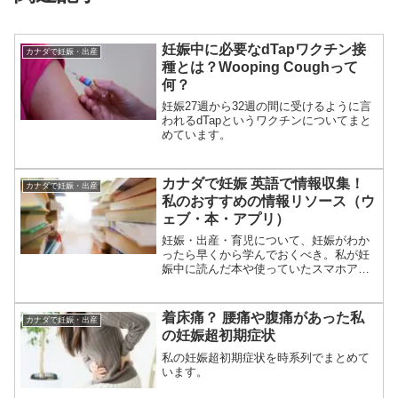
妊娠中に必要なdTapワクチン接
カナダで妊娠・出産
種とは？Wooping Coughって
何？
妊娠27週から32週の間に受けるように言
われるdTapというワクチンについてまと
めています。
カナダで妊娠 英語で情報収集！
カナダで妊娠・出産
私のおすすめの情報リソース（ウ
ェブ・本・アプリ）
妊娠・出産・育児について、妊娠がわか
ったら早くから学んでおくべき。私が妊
娠中に読んだ本や使っていたスマホアプ
リ（全て英語）を紹介します。
着床痛？ 腰痛や腹痛があった私
カナダで妊娠・出産
の妊娠超初期症状
私の妊娠超初期症状を時系列でまとめて
います。