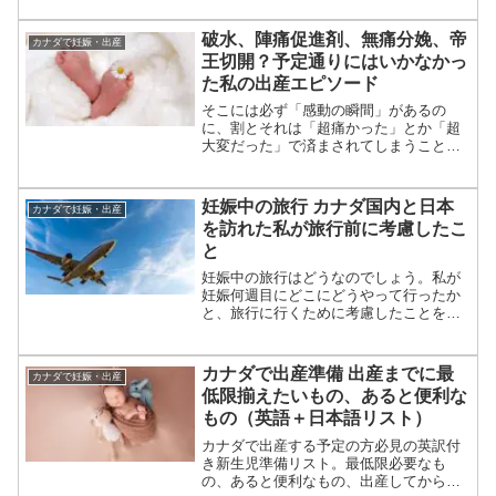
破水、陣痛促進剤、無痛分娩、帝
カナダで妊娠・出産
王切開？予定通りにはいかなかっ
た私の出産エピソード
そこには必ず「感動の瞬間」があるの
に、割とそれは「超痛かった」とか「超
大変だった」で済まされてしまうことが
多いような気がする、出産話。私がカナ
ダで経験した初産の、その「感動の瞬
間」までの話をまとめました。
妊娠中の旅行 カナダ国内と日本
カナダで妊娠・出産
を訪れた私が旅行前に考慮したこ
と
妊娠中の旅行はどうなのでしょう。私が
妊娠何週目にどこにどうやって行ったか
と、旅行に行くために考慮したことをま
とめています。
カナダで出産準備 出産までに最
カナダで妊娠・出産
低限揃えたいもの、あると便利な
もの（英語＋日本語リスト）
カナダで出産する予定の方必見の英訳付
き新生児準備リスト。最低限必要なも
の、あると便利なもの、出産してから購