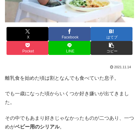
X
Facebook
はてブ
Pocket
LINE
コピー
2021.11.14
離乳食を始めた頃は割となんでも食べていた息子。
でも一歳になった頃からいくつか好き嫌いが出てきまし
た。
その中でもあまり好きじゃなかったものが二つあり、一つ
めが
ベビー用のシリアル
。