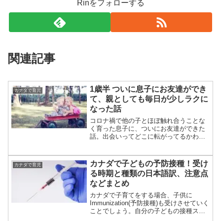
Rinをフォローする
関連記事
1歳半 ついに息子にお友達ができ
カナダで育児
て、親としても毎日が少しラクに
なった話
コロナ禍で他の子とほぼ触れ合うことな
く育った息子に、ついにお友達ができた
話。出会いってどこに転がってるかわか
らないですね。
カナダで子どもの予防接種！受け
カナダで育児
る時期と種類の日本語訳、注意点
などまとめ
カナダで子育てをする場合、子供に
Immunization(予防接種)も受けさせていく
ことでしょう。自分の子どもの接種スケ
ジュールの調べ方や予防接種の種類の英