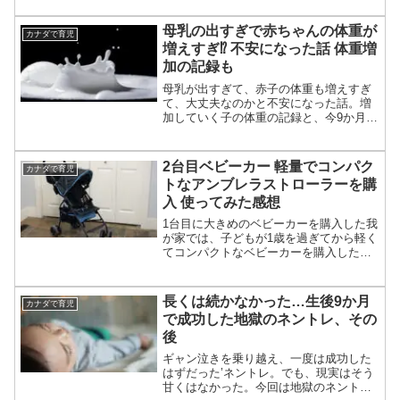
語の和訳と受ける時期をまとめました。
それぞれの病気の詳細についても日本語
母乳の出すぎで赤ちゃんの体重が
カナダで育児
のリンクを貼っています。
増えすぎ⁉ 不安になった話 体重増
加の記録も
母乳が出すぎて、赤子の体重も増えすぎ
て、大丈夫なのかと不安になった話。増
加していく子の体重の記録と、今9か月で
振り返ってみて思うこと。
2台目ベビーカー 軽量でコンパク
カナダで育児
トなアンブレラストローラーを購
入 使ってみた感想
1台目に大きめのベビーカーを購入した我
が家では、子どもが1歳を過ぎてから軽く
てコンパクトなベビーカーを購入したい
と考え始めました。そして、アマゾンで
購入。今回は購入した60ドルの安めのコ
ンパクトタイプベビーカーのレビューで
長くは続かなかった…生後9か月
カナダで育児
す。1台目と比較しながら、どんな人にお
で成功した地獄のネントレ、その
すすめかなども書いてます。
後
ギャン泣きを乗り越え、一度は成功した
はずだった’ネントレ。でも、現実はそう
甘くはなかった。今回は地獄のネントレ