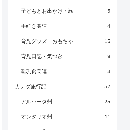
子どもとお出かけ・旅
5
手続き関連
4
育児グッズ・おもちゃ
15
育児日記・気づき
9
離乳食関連
4
カナダ旅行記
52
アルバータ州
25
オンタリオ州
11