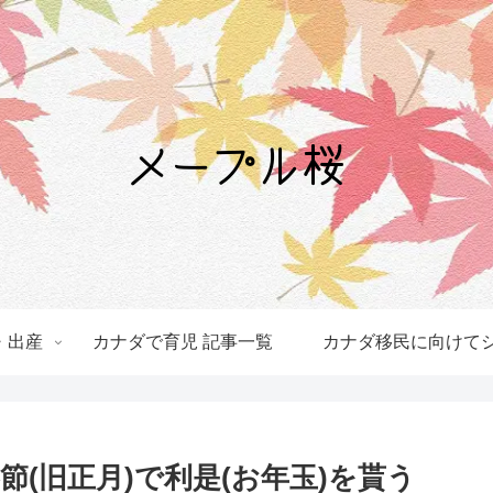
・出産
カナダで育児 記事一覧
カナダ移民に向けてシ
節(旧正月)で利是(お年玉)を貰う