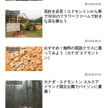
2018.09.05
花好き必見！エドモントンから車
カナダ生活
で30分のフラワーファームで好き
な花を摘もう
2018.08.22
おすすめ！無料の英語クラスに通
カナダ生活
ってみよう（カナダ エドモント
ン）
2018.03.03
カナダ・エドモントン エルクア
アルバータ州
イランド国立公園でバイソンに遭
遇！