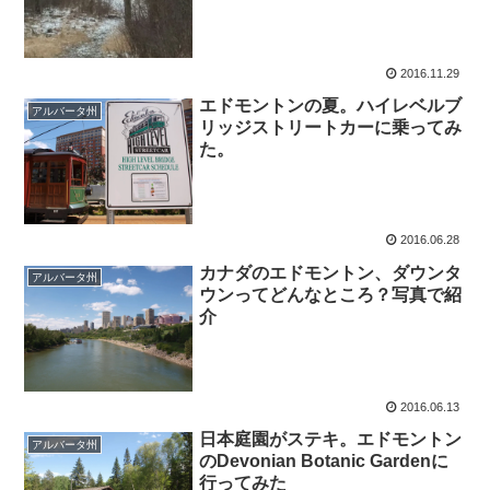
2016.11.29
エドモントンの夏。ハイレベルブ
アルバータ州
リッジストリートカーに乗ってみ
た。
2016.06.28
カナダのエドモントン、ダウンタ
アルバータ州
ウンってどんなところ？写真で紹
介
2016.06.13
日本庭園がステキ。エドモントン
アルバータ州
のDevonian Botanic Gardenに
行ってみた