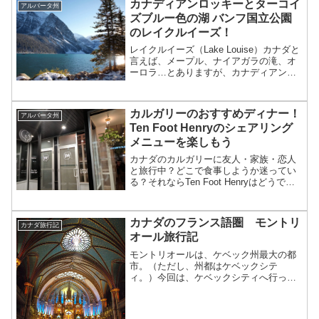
カナディアンロッキーとターコイ
アルバータ州
い...
ズブルー色の湖 バンフ国立公園
のレイクルイーズ！
レイクルイーズ（Lake Louise）カナダと
言えば、メープル、ナイアガラの滝、オ
ーロラ…とありますが、カナディアンロ
ッキーもその一つ！そしてカナディアン
ロッキーで日本から一番行きやすい場所
と言えば断然バンフでしょう。そしてバ
カルガリーのおすすめディナー！
アルバータ州
ンフと言えば...
Ten Foot Henryのシェアリング
メニューを楽しもう
カナダのカルガリーに友人・家族・恋人
と旅行中？どこで食事しようか迷ってい
る？それならTen Foot Henryはどうでし
ょう。美味しすぎてほっぺが落ちてしま
うかもしれないっていうくらい、美味し
いです。なんだか久しぶりに「んまー
カナダのフランス語圏 モントリ
カナダ旅行記
い」と思える...
オール旅行記
モントリオールは、ケベック州最大の都
市。（ただし、州都はケベックシテ
ィ。）今回は、ケベックシティへ行った
あとに寄り、一泊しました。同じケベッ
ク州でも、ケベックシティとは比べられ
ないほど都会。私の視点で言うと、トロ