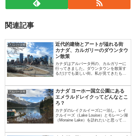
関連記事
近代的建物とアートが溢れる街
アルバータ州
カナダ、カルガリーのダウンタウ
ン散策
カナダはアルバータ州の、カルガリーに
行ってきました。ダウンタウンを散策す
るだけでも楽しい街。私が見てきたもの
をご紹介したいと思います。カルガリー
って？まずはカルガリーのことを少しご
紹介しましょう。カルガリーは、アルバ
カナダ ヨーホー国立公園にある
アルバータ州
ータ州に位置する州最大の...
エメラルドレイクってどんなとこ
ろ？
カナダのレイクルイーズに一泊し、レイ
クルイーズ（Lake Louise）とモレーン湖
（Moraine Lake）を訪れたいと思ってい
ましたが、旅行の一週間～数日前くらい
に大雪が降り、雪崩の危険性が高いこと
から今シーズンは道路が閉鎖されると