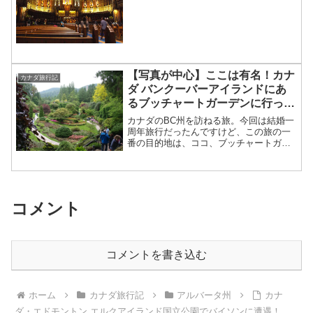
ントと違うところは、市内が一...
【写真が中心】ここは有名！カナ
カナダ旅行記
ダ バンクーバーアイランドにあ
るブッチャートガーデンに行って
きました。
カナダのBC州を訪ねる旅。今回は結婚一
周年旅行だったんですけど、この旅の一
番の目的地は、ココ、ブッチャートガー
デン。トロントにいるときに耳にして、
それからずーっと気になっていたガーデ
ン。ついに、行ってきました～！！日本
人観光客も多いみたいで...
コメント
コメントを書き込む
ホーム
カナダ旅行記
アルバータ州
カナ
ダ・エドモントン エルクアイランド国立公園でバイソンに遭遇！