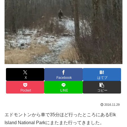
X
Facebook
はてブ
Pocket
LINE
コピー
2016.11.29
エドモントンから車で35分ほど行ったところにあるElk
Island National Parkにまたまた行ってきました。