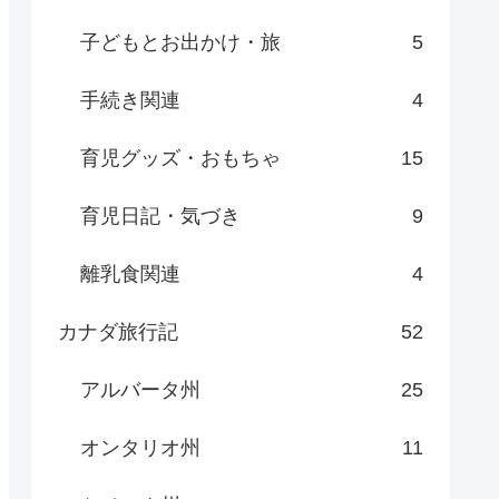
子どもとお出かけ・旅
5
手続き関連
4
育児グッズ・おもちゃ
15
育児日記・気づき
9
離乳食関連
4
カナダ旅行記
52
アルバータ州
25
オンタリオ州
11