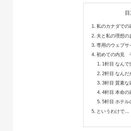
目
私のカナダでの
夫と私の理想の
専用のウェブサ
初めての内見 
1軒目 なん
2軒目 なん
3軒目 質素な
4軒目 本命の
5軒目 ホテ
というわけで…