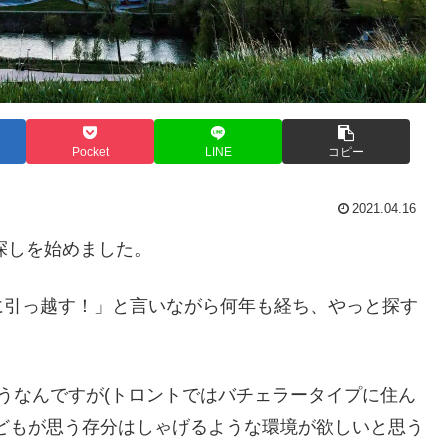
Pocket
LINE
コピー
2021.04.16
探しを始めました。
に引っ越す！」と言いながら何年も経ち、やっと探す
うなんですが(トロントではバチェラータイプに住ん
どもが思う存分はしゃげるような環境が欲しいと思う