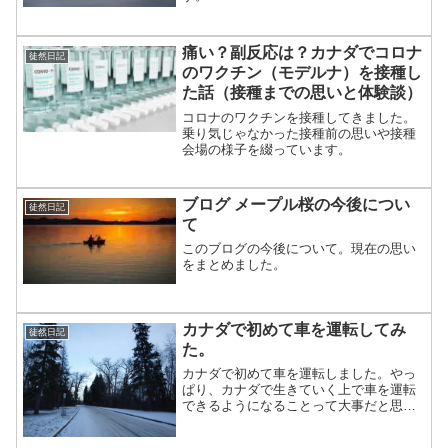
痛い？副反応は？カナダでコロナ
徒然日記
のワクチン（モデルナ）を接種し
た話（接種までの思いと体験談）
コロナのワクチンを接種してきました。
乗り気じゃなかった接種前の思いや接種
会場の様子を綴っています。
ブログ メープル桜の今後につい
徒然日記
て
このブログの今後について。現在の思い
をまとめました。
カナダで初めて車を運転してみ
徒然日記
た。
カナダで初めて車を運転しました。やっ
ぱり、カナダで生きていく上で車を運転
できるようになることって大事だと思う
し、何事も「自信がない」を理由にやら
なかったら、いつになってもできるよう