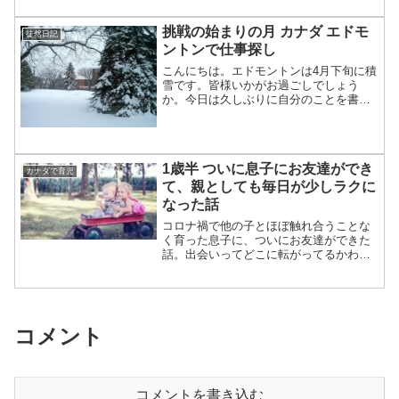
にはなりません。トロントにいるときは
その車の多さから、「絶対...
挑戦の始まりの月 カナダ エドモ
徒然日記
ントンで仕事探し
こんにちは。エドモントンは4月下旬に積
雪です。皆様いかがお過ごしでしょう
か。今日は久しぶりに自分のことを書い
てみようと思います。今月はこれまでの
のんびりした生活と違って新しいことが
たくさんありました。「挑戦の始まりの
月」と言ってもよいでしょ...
1歳半 ついに息子にお友達ができ
カナダで育児
て、親としても毎日が少しラクに
なった話
コロナ禍で他の子とほぼ触れ合うことな
く育った息子に、ついにお友達ができた
話。出会いってどこに転がってるかわか
らないですね。
コメント
コメントを書き込む