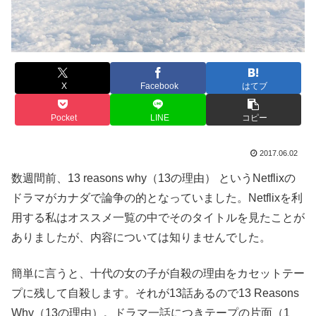
X
Facebook
はてブ
Pocket
LINE
コピー
2017.06.02
数週間前、13 reasons why（13の理由） というNetflixの
ドラマがカナダで論争の的となっていました。Netflixを利
用する私はオススメ一覧の中でそのタイトルを見たことが
ありましたが、内容については知りませんでした。
簡単に言うと、十代の女の子が自殺の理由をカセットテー
プに残して自殺します。それが13話あるので13 Reasons
Why（13の理由）。ドラマ一話につきテープの片面（1