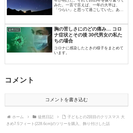
年が明けた。それで2015年を振り返って
みた。一言で言えば、一年の大半は、
「つらい」と思って過ごしていた。あり
たい自分でいないことのつらさ。それ以
前に、やりたいことがわからないつら
さ。将来が見えないつらさ。今日は少し
胸の苦しさにのどの痛み… コロ
長くなります。私がカナダ...
徒然日記
ナ症状とその後 30代男女の私た
ちの場合
コロナに感染したときの様子をまとめて
います。
コメント
コメントを書き込む
ホーム
徒然日記
子どもとの2回目のクリスマス 大
きめ7.5フィート(228.6cm)のツリーを購入、飾り付けした話