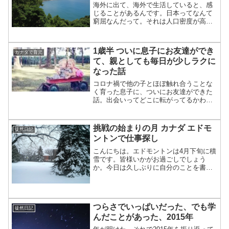
海外に出て、海外で生活していると、感
じることがあるんです。日本ってなんて
窮屈なんだって。それは人口密度が高い
っていうせいだけじゃなくて、流行に流
されやすくて、皆同じような恰好をして
るし、人の目を気にして生きている人が
1歳半 ついに息子にお友達ができ
カナダで育児
多くて、皆やるから自分も...
て、親としても毎日が少しラクに
なった話
コロナ禍で他の子とほぼ触れ合うことな
く育った息子に、ついにお友達ができた
話。出会いってどこに転がってるかわか
らないですね。
挑戦の始まりの月 カナダ エドモ
徒然日記
ントンで仕事探し
こんにちは。エドモントンは4月下旬に積
雪です。皆様いかがお過ごしでしょう
か。今日は久しぶりに自分のことを書い
てみようと思います。今月はこれまでの
のんびりした生活と違って新しいことが
たくさんありました。「挑戦の始まりの
月」と言ってもよいでしょ...
つらさでいっぱいだった、でも学
徒然日記
んだことがあった、2015年