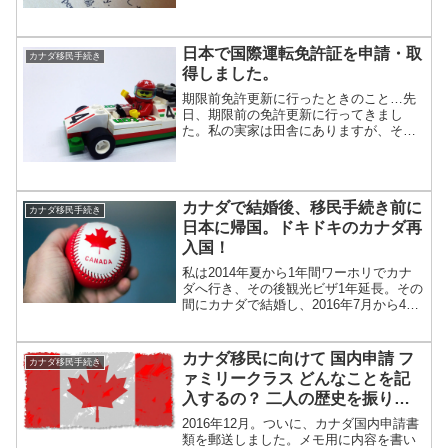
せっかく日本に来ているのだから、今の
うちに取得しよう！とい...
日本で国際運転免許証を申請・取
カナダ移民手続き
得しました。
期限前免許更新に行ったときのこと…先
日、期限前の免許更新に行ってきまし
た。私の実家は田舎にありますが、それ
でもまだド田舎ではなく、最寄りの駅か
ら免許センターまで1日往復4便直通バス
が出ているという、意外と便利な場所。
往復2800円もかかるけ...
カナダで結婚後、移民手続き前に
カナダ移民手続き
日本に帰国。ドキドキのカナダ再
入国！
私は2014年夏から1年間ワーホリでカナ
ダへ行き、その後観光ビザ1年延長。その
間にカナダで結婚し、2016年7月から4か
月間日本に一時帰国しました。カナダに
戻ってきてから移民申請を始める予定で
の帰国。結婚しているからきっと大丈夫
カナダ移民に向けて 国内申請 フ
カナダ移民手続き
だろうという...
ァミリークラス どんなことを記
入するの？ 二人の歴史を振り返
るいい機会？提出フォームの内容
2016年12月。ついに、カナダ国内申請書
を紹介
類を郵送しました。メモ用に内容を書い