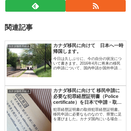
関連記事
カナダ移民に向けて 日本へ一時
カナダ移民手続き
帰国します。
今日は久しぶりに、今の自分の状況につ
いて書きます。2016年4月に将来の移民
の申請について、国内申請か国外申請で
迷い、その時は国外申請が17ヶ月もかか
ると知り、国内申請をすると決めてすべ
てを進めて来ました。が、6月になり再度
ウェブサイトを見...
カナダ移民に向けて 移民申請に
カナダ移民手続き
必要な犯罪経歴証明書（Police
certificate）を日本で申請・取得
しました。
犯罪経歴証明書の取得犯罪経歴証明書。
移民申請に必要なものなので、県警に足
を運びました。カナダ国内にいる場合は
最寄りの領事館で申請できますが、取得
まで2，3か月ほどかかるそうなので…。