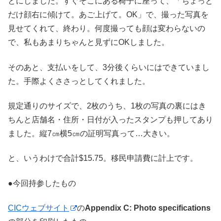
とにしました。すぐそこにある椅子に座って、「ちょっと
だけ顔右に傾けて。あご上げて。OK」で、撮った写真を
見せてくれて、終わり。何度撮っても顔は変わらないの
で、私もあまりちゃんと見ずにOKしました。
そのあと、支払いをして、3分後くらいにはできていまし
た。手際よくささっとしてくれました。
規定通りのサイズで、2枚のうち、1枚の写真の裏にはき
ちんと店舗名・住所・日付が入ったスタンプも押してあり
ました。縦7㎝横5㎝の証明写真って…大きい。
と、いうわけで合計$15.75。移民申請費に計上です。
●今回持参したもの
CICウェブサイト
の
Appendix C: Photo specifications