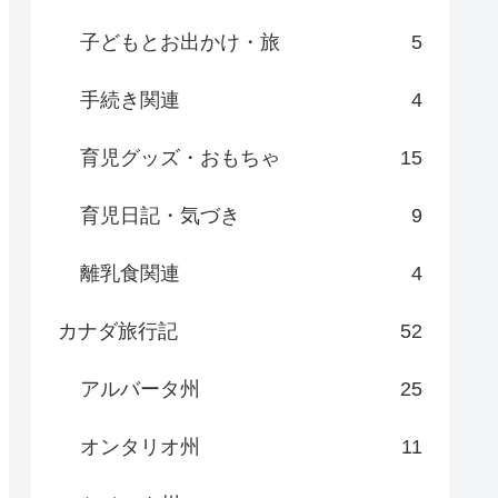
子どもとお出かけ・旅
5
手続き関連
4
育児グッズ・おもちゃ
15
育児日記・気づき
9
離乳食関連
4
カナダ旅行記
52
アルバータ州
25
オンタリオ州
11