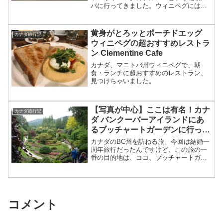
パに行ってきました。ウィニペグには
2015年にオープンし、現在は他にケベッ
ク州のChelsea（オタワから車で20分）
にしかない大きなスパ施設。2019年秋に
黄身がとろッとポーチドエッグ
カナダ旅行記
はト...
ウィニペグの超おすすめレストラ
ン Clementine Cafe
カナダ、マニトバ州ウィニペグで、朝
食・ランチに超おすすめのレストラン、
見つけちゃいました。
【写真が中心】ここは有名！カナ
カナダ旅行記
ダ バンクーバーアイランドにあ
るブッチャートガーデンに行って
きました。
カナダのBC州を訪ねる旅。今回は結婚一
周年旅行だったんですけど、この旅の一
番の目的地は、ココ、ブッチャートガー
デン。トロントにいるときに耳にして、
それからずーっと気になっていたガーデ
ン。ついに、行ってきました～！！日本
人観光客も多いみたいで...
コメント