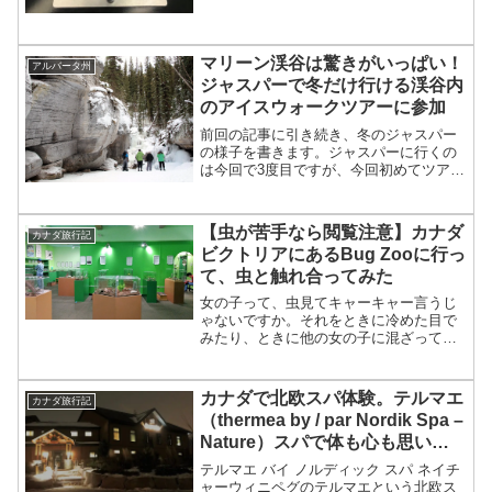
マリーン渓谷は驚きがいっぱい！
アルバータ州
ジャスパーで冬だけ行ける渓谷内
のアイスウォークツアーに参加
前回の記事に引き続き、冬のジャスパー
の様子を書きます。ジャスパーに行くの
は今回で3度目ですが、今回初めてツアー
に参加してみました。ツアーの一番の良
いところは、ガイドさんからガイドブッ
クには載っていないような情報まで聞け
【虫が苦手なら閲覧注意】カナダ
カナダ旅行記
るところでしょう。ただ...
ビクトリアにあるBug Zooに行っ
て、虫と触れ合ってみた
女の子って、虫見てキャーキャー言うじ
ゃないですか。それをときに冷めた目で
みたり、ときに他の女の子に混ざって嫌
がるふりしてみたり、そんな幼少時代を
過ごした、Rinです。仕事が忙しくてビク
トリア旅行記の更新が遅れてます
カナダで北欧スパ体験。テルマエ
カナダ旅行記
が・・・。バンクーバーから...
（thermea by / par Nordik Spa –
Nature）スパで体も心も思いっ
きりリラックス。
テルマエ バイ ノルディック スパ ネイチ
ャーウィニペグのテルマエという北欧ス