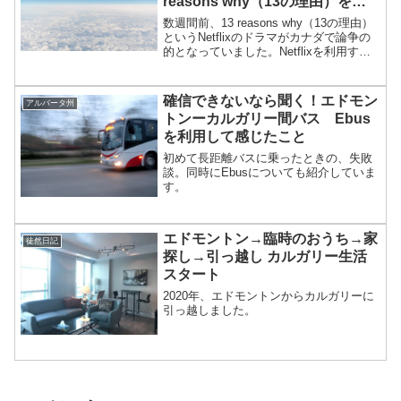
reasons why（13の理由）をみ
て思ったこと
数週間前、13 reasons why（13の理由）
というNetflixのドラマがカナダで論争の
的となっていました。Netflixを利用する
私はオススメ一覧の中でそのタイトルを
見たことがありましたが、内容について
は知りませんでした。簡単に...
確信できないなら聞く！エドモン
アルバータ州
トンーカルガリー間バス Ebus
を利用して感じたこと
初めて長距離バスに乗ったときの、失敗
談。同時にEbusについても紹介していま
す。
エドモントン→臨時のおうち→家
徒然日記
探し→引っ越し カルガリー生活
スタート
2020年、エドモントンからカルガリーに
引っ越しました。