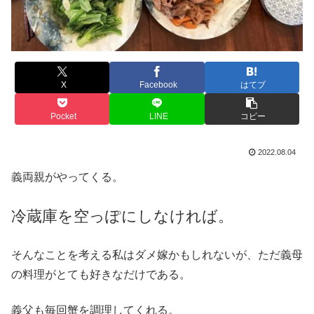
X
Facebook
はてブ
Pocket
LINE
コピー
2022.08.04
義両親がやってくる。
冷蔵庫を空っぽにしなければ。
そんなことを考える私はダメ嫁かもしれないが、ただ義母
の料理がとても好きなだけである。
義父も毎回蟹を調理してくれる。