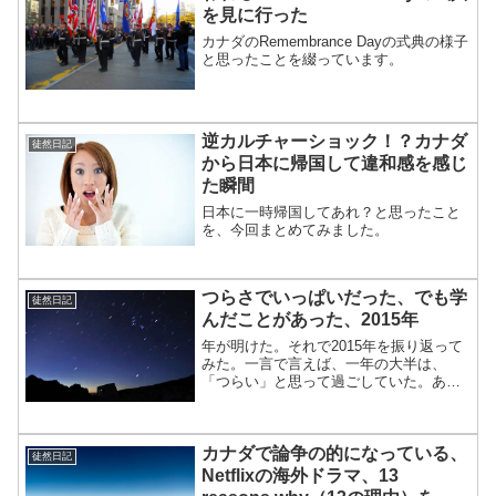
を見に行った
カナダのRemembrance Dayの式典の様子
と思ったことを綴っています。
逆カルチャーショック！？カナダ
徒然日記
から日本に帰国して違和感を感じ
た瞬間
日本に一時帰国してあれ？と思ったこと
を、今回まとめてみました。
つらさでいっぱいだった、でも学
徒然日記
んだことがあった、2015年
年が明けた。それで2015年を振り返って
みた。一言で言えば、一年の大半は、
「つらい」と思って過ごしていた。あり
たい自分でいないことのつらさ。それ以
前に、やりたいことがわからないつら
さ。将来が見えないつらさ。今日は少し
カナダで論争の的になっている、
長くなります。私がカナダ...
徒然日記
Netflixの海外ドラマ、13